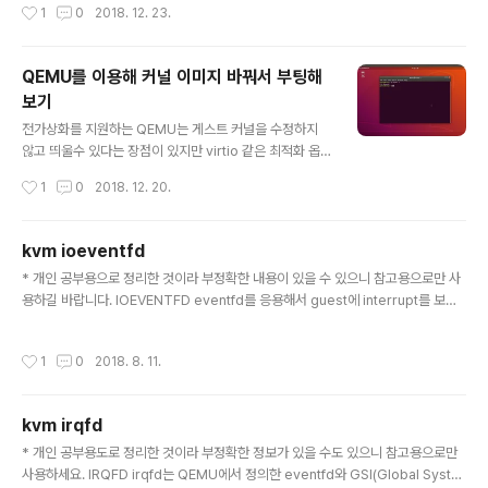
작성시간
1
0
2018. 12. 23.
6k -r 16384k -i 0 -i 1 -i 2 여기서 주목해야할 옵션 항목만 짚고 넘어가자.-r 은 r
ecord할 사이즈를 말하며 여러개의 인자를 전달하면 인자의 개수만큼 측정한다.-i
는 측정할 실험 항목을 의미한다. (0=write/rewrite, 1=read/re-read, 2=rand
QEMU를 이용해 커널 이미지 바꿔서 부팅해
om-read/write)-s 는 읽고 쓸 데이터..
보기
글 내용
전가상화를 지원하는 QEMU는 게스트 커널을 수정하지
않고 띄울수 있다는 장점이 있지만 virtio 같은 최적화 옵
션을 사용하려면 커널의 일부 수정이 필요하다. 기존에 게
작성시간
1
0
2018. 12. 20.
스트 이미지에 내장된 커널을 수정하는 방법으로 가장 쉽
게 떠올릴 수 있는 것은 게스트를 띄운 다음 이 안에서 커널
코드를 수정하고 빌드하는 것인데 답답한 게스트의 성능때
kvm ioeventfd
문에 오래 걸리고 답답하다. QEMU에서는 이런 점을 고려
글 내용
* 개인 공부용으로 정리한 것이라 부정확한 내용이 있을 수 있으니 참고용으로만 사
해서 파라미터를 이용해 사용할 커널 이미지를 지정할 수
용하길 바랍니다. IOEVENTFD eventfd를 응용해서 guest에 interrupt를 보낼
있도록 만들었다. 개발자는 호스트 PC 환경에서 게스트에
수 있는 기능을 만든 irqfd것과 비슷하게 ioeventfd도 eventfd를 이용해서 gues
서 사용할 커널 이미지를 빌드한 후 스크립트에 -kernel
t에게 mmio 기능을 전달 할 수 있는 매커니즘을 만들었다. 초기화 작업도 irqfd와
파라미터로 지정하면 된다. #!/bin/bash DISK_PATH=.
작성시간
1
0
2018. 8. 11.
거의 비슷하다. 1. QEMU에서 kvm으로 mmio 값 전달. QEMU에서 장치가 사용할
qemu-system-x86_64 \ -cpu host \ -smp 8 \ ..
주소 값과 flag, eventfd 값을 세팅하고 kvm에 ioctl 을 날린다. 이때 전달인자 fd
는 MemoryRegionIoeventfd 라는 구조체의 EventNotifier 값을 뽑아낸 것이
kvm irqfd
다. 구조체 이름이 매우 와닿지 않는다. // qemu/a..
글 내용
* 개인 공부용도로 정리한 것이라 부정확한 정보가 있을 수도 있으니 참고용으로만
사용하세요. IRQFD irqfd는 QEMU에서 정의한 eventfd와 GSI(Global Syste