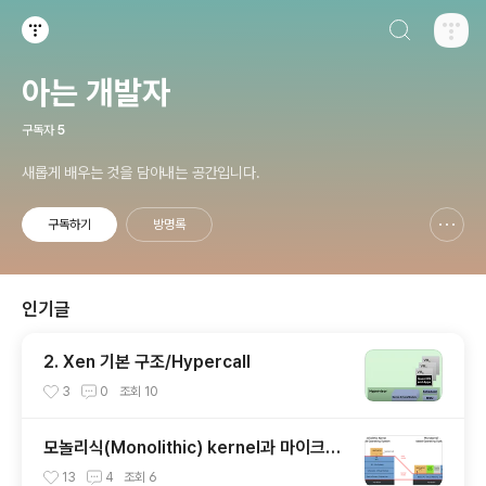
검색하기
티스토리
아는 개발자
구독자
5
새롭게 배우는 것을 담아내는 공간입니다.
구독하기
방명록
신고하기 레이어
열기
인기글
2. Xen 기본 구조/Hypercall
3
0
조회
10
모놀리식(Monolithic) kernel과 마이크로
(Micro) 커널
13
4
조회
6