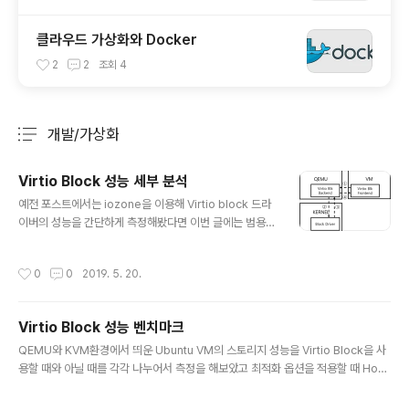
클라우드 가상화와 Docker
2
2
조회
4
개발/가상화
분류 전체보기
주요 글 목록
Virtio Block 성능 세부 분석
글 내용
예전 포스트에서는 iozone을 이용해 Virtio block 드라
이버의 성능을 간단하게 측정해봤다면 이번 글에는 범용적
으로 사용되는 스토리지 벤치마크인 fio를 이용해 Virtio B
lock의 성능을 좀더 디테일하게 분석해보려고 한다. 실험
작성시간
0
0
2019. 5. 20.
의 큰 단위를 Sequential, Random으로 나누고 각각의
I/O size를 바꿔봤을 때 Host와 VM의 성능 차이가 어느
정도 나오는지를 분석 해봤다. 1. Seq 512K, Rand 4K H
Virtio Block 성능 벤치마크
ost VM Ratio Random Read 7705MB/s 5184MB/
글 내용
s 67% Random Write 120MB/s 69.9MB/s 58% S
QEMU와 KVM환경에서 띄운 Ubuntu VM의 스토리지 성능을 Virtio Block을 사
equential Read 13.5GB/s 12.4GB/s 91% Sequent
용할 때와 아닐 때를 각각 나누어서 측정을 해보았고 최적화 옵션을 적용할 때 Host
ial Write 501MB/s 346MB/..
대비 얼마정도의 성능을 내는지도 실험 해봤다. 1. 실험 방법 벤치마크툴은 iozone
을 사용했고 적용한 옵션은 다음과 같다. iozone -e -I -a -s 100M -r 4k -r 409