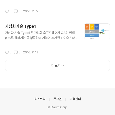
도메인이라 부르고 Domain이 생성된 순서에 따라 Dom
스트에서는 Xen에 대한 소개와 역사 및 앞으로의 포스트
ain + 생성순서로 이름..
순서에 대해서 소개해보려 한다. 1. 소개 Xen은 Para-virt
작성시간
0
0
2016. 11. 5.
ualization 형태로 여러 개의 Guest OS를 실행 할 수 있
는 Hypervisor이다. 현재 Xen community에서 오픈소
스의 형태로 개발중(www.xenproject.org)이며 작업에
가상화기술 Type1
따라서 여러가지 브랜치로 나눠져 있다. 크게 다음과 같이
글 내용
세가지 Feature를 지원하는 것을 목표로 작업이 나눠져
가상화 기술 Type1은 가상화 소프트웨어가 OS의 형태
있다. Feature Value Hypervisor 개발 여러개의 반가
(OS로 말하기는 좀 부족하고 기능이 추가된 바이오스라
상화 Guest OS를 동시에 실행 할 수 있는 플랫폼을 개발
생각하면 좋다)로 구현된 것이다. 대표적인 소프트웨어로
한다. 확..
는 Xen,과 Window Server로 사용되는 Hyper-V가 있
작성시간
0
0
2016. 9. 11.
다. Type1은 일반 사용자들에게 익숙하지 않은데 아마 주
로 서버 개발에 사용되기 때문일 것이다. 클라우드 컴퓨팅
회사에서 비싼 서버 한 대를 이용해 여러 개의 서버를 돌리
더보기
듯한 효과를 주기 위해 Type1의 가상 기술을 이용한다. 위
방식은 Hypervisor가 하드웨어 통제권을 가지고 있다는
장점이 있다. Type 2에서 Hypervisor가 하드웨어의 통
제권을 가지지 못해 하드웨어를 제어하는데 오버헤드가 많
이 걸렸는데 여기선 Hypervisor가 하드웨어를 장악하고
있고..
의안내
티스토리
로그인
고객센터
© Daum Corp.