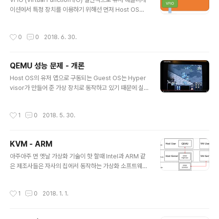
안해냈다. 이 구조의 주요 개념은 일부 장치에 대해서는 매
이션에서 특정 장치를 이용하기 위해선 먼저 Host OS에
번 트랩해서 emulation 하지 말고 Hypervisor와 Gue
서 해당 장치를 전담하는 유저 서비스(안드로이드는 surfa
st가 바로 통신 할 수 있는 채널을 만들어 불필요한 ..
ce flinger 같은게 있다)에게 요청하고, 유저 서비스는 커
작성시간
0
0
2018. 6. 30.
널 단의 장치 드라이버에 작업을 전달하며 장치 드라이버
는 전달 받은 요청에 따라 장치를 실제로 움직이게 된다. 이
러한 형태는 유저 앱의 입장에서 꽤 단순한 작업을 해도 커
QEMU 성능 문제 - 개론
널 단의 장치드라이버에 불필요한 작업이 많다면 이에 비
글 내용
례해서 처리하는 시간이 늘어나게돼 유저앱의 성능이 저하
Host OS의 유저 앱으로 구동되는 Guest OS는 Hyper
되는 일이 발생한다. 이를 해결하고자 리눅스 커널에서는
visor가 만들어 준 가상 장치로 동작하고 있기 때문에 실
유저 영역에서 직접 장치에 접근 할 수 있는 플랫폼을 만들
제 물리 장치를 이용하는 Host OS에 비해서 성능이 확연
었다. 간단히 말해 장치 드라이버를 커널에 두지 않고 유저
히 낮다. Hypervisor가 만들어준 가상장치도 결국에는
작성시간
1
0
2018. 5. 30.
영역에 드..
실제 하드웨어에서 동작하게 되는 것이니 이론상으론 시스
템 하드웨어 성능이 높아지면 가상 장치로 동작하는 Gues
t OS도 좋은 성능을 가질 수는 있다. 그러나 아무리 좋은
KVM - ARM
하드웨어를 사용해도 Host OS처럼 직접 접근해서 사용하
글 내용
는 것과는 확연하게 차이가 난다. 배틀그라운드의 권장사
아주아주 먼 옛날 가상화 기술이 핫 할때 Intel과 ARM 같
양을 훨씬 뛰어넘는 그래픽카드와 CPU를 장착해도 Gue
은 제조사들은 자사의 칩에서 동작하는 가상화 소프트웨어
st OS로 실행되는 윈도우에서는 배틀그라운드는 커녕 스
의 성능을 높이고자 하드웨어단에서 여러 옵션을 추가 했
타크래프트도 온전하게 플레이하기 어렵다. qemu를 이용
다. 소프트웨어 개발자들은 제조사들이 제공하는 옵션을
작성시간
1
0
2018. 1. 1.
해 스타크래프트를 하..
활용해 하이퍼바이저를 만들었는데 KVM 또한 이때 만들
어진 하이퍼바이저중 하나다. 좀더 구체적으로 말하면 QE
MU같은 Type2 소프트웨어가 하드웨어의 가상화 확장