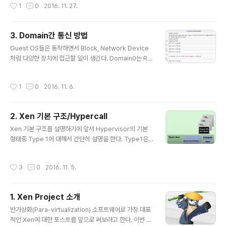
작성시간
1
0
2016. 11. 27.
경에서는 하드웨어는 하나인 상태에서 여러개의 OS가 떠
있다. Xen 플랫폼 내에 구동중인 여러 Domain들이 각자
하드웨어 Device들을 각자의 방식으로 제어하려 한다면
3. Domain간 통신 방법
어떻게 될까? 물건은 하나인데 주인이 여러명이 생기는 엉
글 내용
뚱한 상황이 벌어질 것이다. 각 Domain들의 하드웨어 통
Guest OS들은 동작하면서 Block, Network Device
제권을 정리하기 위해 Xen은 Domain0에게 하드웨어를
처럼 다양한 장치에 접근할 일이 생긴다. Domain0는 Re
제어하는 독점적인 권한을 주고 나머지 DomainU 들은 D
al Hardware driver를 갖고 있기 때문에 직접 접근 할
omain0의 통해서 하드웨어에 접근 할 수 있도록 규칙을
수 있지만, DomainU는 Control Domain의 역할을 하
작성시간
1
0
2016. 11. 6.
세웠다. 간단히 ..
는 Domain0를 거쳐서 접근해야 한다. DomainU는 Do
main 0에게 전송을 요청할 뿐만 아니라 Domain0에게
전송할 데이터들을 전달해야하는데 이때 Domain간에 통
2. Xen 기본 구조/Hypercall
신 메커니즘이 필요하다. 가상머신에서 잠깐 물러나 일반
글 내용
OS를 생각해보자. 두 개의 프로세스가 메시지를 전달 하는
Xen 기본 구조를 설명하기에 앞서 Hypervisor의 기본
방법은 여러 가지가 존재한다. 간단히 file에다가 값을 입력
형태중 Type 1에 대해서 간단히 설명을 한다. Type1은
하는 방식도 있고 socket, pipe 공유메모리까지 사용 환
가상머신을 관리하는 Hypervisor가 OS처럼 직접 하드
경과 목적에 맞춰서 적용이 가능하..
웨어를 통제하고 VM(Guest OS)들은 Hypervisor 위에
작성시간
3
0
2016. 11. 5.
서 동작하는 형태이다. 스케줄러, MMU, Page table처럼
OS의 기본적인 기능들을 Hypervisor가 갖고 있고 위 기
능들을 잘 이용해서 여러 개의 Guest OS들을 관리한다
1. Xen Project 소개
(작은 OS인 느낌이다). 기본적인 개념은 Type1 Hyperv
글 내용
isor들이 모두 같으나 Guest OS를 관리하는 메커니즘은
반가상화(Para-virtualization) 소프트웨어로 가장 대표
Hypervisor마다 차이가 있다. Xen은 Guest OS들을
적인 Xen에 대한 포스트를 앞으로 써보려고 한다. 이번 포