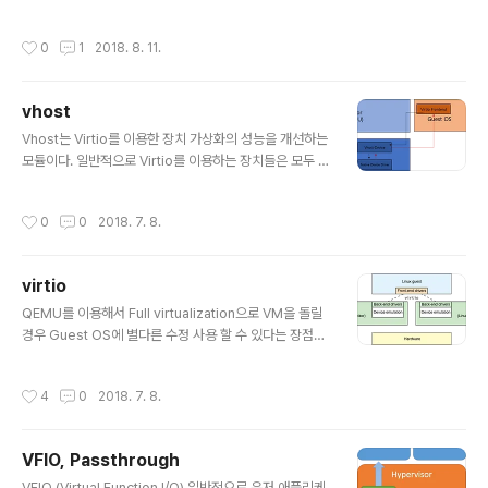
m Interrupt) 값을 이용해서 Guest에 바로 interrupt를 바로 쏘아 줄 때(irqfd_in
ject) 사용하는 kvm interrupt 라이브러리다. 간단한 event를 만들 때 사용하는 e
작성시간
0
1
2018. 8. 11.
ventfd 메커니즘을 응용한 대표적인 예다. 좀더 디테일한 동작 내용을 이해하기 위
해 초기화 코드를 순서대로 분석해보자. 1. QEMU 장치 정보 세팅 후 kvm으로 ioct
l 전달 QEMU에서는 장치가 사용하려는 GSI(Global system interrupt)와 상태
vhost
에 대한 정보를 저장하는 flag 값 그리고 qemu..
글 내용
Vhost는 Virtio를 이용한 장치 가상화의 성능을 개선하는
모듈이다. 일반적으로 Virtio를 이용하는 장치들은 모두 vi
rtqueue 기반의 킥 메커니즘으로 backend와 fronten
d가 통신한다. 그런데 이때 virtqueue를 처리하는 주체는
작성시간
0
0
2018. 7. 8.
QEMU에서 만든 유저 프로세스이기 때문에 다른 우선순
위가 높은 작업들이 처리 될 때 까지 연기되며 실제 Host
의 장치 드라이버를 사용하기까지 오랜 시간이 걸린다. 이
virtio
것 뿐만아니라 장치를 에뮬레이션 하는 작업 또한 유저 스
글 내용
페이스에서 이뤄지기 때문에 커널내의 작업보다 미뤄게되
QEMU를 이용해서 Full virtualization으로 VM을 돌릴
고 실제로 장치를 사용하는 Native 드라이브와 통신하기
경우 Guest OS에 별다른 수정 사용 할 수 있다는 장점이
위해선 여러번 context switch가 일어나게돼 오버헤드
있으나 매번 Guest의 명령어를 트랩해서 장치를 에뮬레
가 발생한다. 그림 1. virtio 장치 구조 이런 오버헤..
이션 해줘야 하므로 느리다는 단점이 있다. 그래도 과거와
작성시간
4
0
2018. 7. 8.
달리 요즘에는 하드웨어가 좋아져서 마우스나 키보드를 사
용할 때 버벅거리지 않아 거의 성능에 문제가 없어 보이는
착각이 들지만 실제로 벤치마크 툴을 이용해 Guest 장치
VFIO, Passthrough
의 성능을 Host와 비교해보면 심각할 정도로 낮다. 이런
글 내용
문제를 해결하고자 가상화 개발자는 virtio라는 구조를 창
VFIO (Virtual Function I/O) 일반적으로 유저 애플리케