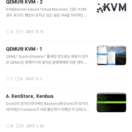
QEMU와 KVM - 2
기능을 쉽게 사용 할 수 있도록 인터페이스의 역할을 하는
글 내용
커널의 모듈이다. 그런데 제조사들은 가상화 기술의 성능
KVM(Kernel-based Virtual Machine) 그림1. KVM
을 높이기 위해 어떤 기능을 제공하고 있을까? 여러 OS를
공식 로고다. 펭귄이 던지고 있는 공은 VM을 의미하는 것
동작하는 작업인 만큼 매우 오버헤드가 심할텐데 어떤 옵
같다. "KVM은 리눅스 커널을 하이퍼바이저로 변환하기 위
션이 있었기에 VMware로 리눅스가 쌩쌩 잘 돌아가는거
한 가상화 인프라스트럭처의 하나이다"라고 위키 백과에선
작성시간
3
1
2017. 11. 11.
지? 그리고 KVM은 하드웨어의 기능을 어떻게..
설명하는데 이것만 가지곤 KVM의 제공하는 기능을 이해
하긴 힘들다. KVM을 공부하기 전에 같이 사용되는 하이퍼
바이저, QEMU에 대해 먼저 공부해보면 KVM의 사용 목
QEMU와 KVM - 1
적에 대해서 더 쉽게 이해할 수 있다. QEMU 포스트 읽어
글 내용
보기 Intel과 ARM같은 하드웨어 개발 회사들은 컴퓨터 내
QEMU 'Quick Emulator' 풀네임 만으로는 와닿지 않지
에서 가상화 기술을 지원하기 위한 장치들(Intel VT 또는
만 QEMU는 현재 PC에 설치된 운영체제와 다른 여러 개
AMD-V )을 넣어뒀다. 이런 장치들은 가상화 기술의 고질
의 다른 운영체제를 구동 할 수 있는, 전가상화(Full Virtua
적인 성능 저하 문제를 해결 하기 위해 만들어졌는데 이..
lization)를 지원하는 가상화 소프트웨어중 하나다. 전가상
작성시간
1
0
2017. 11. 1.
화 소프트웨어로는 VirtualBox나 VMware가 대중적으
로 알려져있지만 가상화 기술 개발자들 사이에선 QEMU
는 빼놓을 수 없는 가상화 소프트웨어중 하나다. 거의 가상
6. XenStore, Xenbus
화 기술 초창기를 주도 했던 소프트웨어이며 이때 만들어
글 내용
진 개념들도 상용화된 가상화 소프트웨어에서 사용되고 있
Dom0의 장치드라이버인 Backend와 DomU의 장치드
다. 실제로 VirtualBox에선 상당부분을 QEMU 소스를 사
라이버인 Frontend가 서로 통신하기 위해선 각 상대 드라
용했다고 한다. QEMU는 다른 가상화 소프트웨어와는 다
이버(Otherend) 상태와 연결 포트와 같은 정보들이 필요
르게 오픈소스로 개발됐다(물론 VirtualBox도 오픈소스..
하다. 이런 정보들을 각 드라이버들마다 따로 정보를 관리
작성시간
0
0
2017. 1. 22.
하는 툴을 만들어서 처리 할 수 있겠지만, Xen에서는 이런