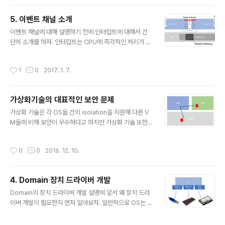
정보들을 Xenstore라는 자료구조를 통해 일괄적으로 관
리할 수 있게 한다. Xenstore에는 이런 정보들이 입력된
5. 이벤트 채널 소개
다. Dom0에서 xenstore-ls를 입력하면 현재 활성화된
글 내용
Domain의 목록과 각 Domain들이 갖고 있는 장치들의
이벤트 채널에 대해 설명하기 전에 인터럽트에 대해서 간
종류와 상태, 위치, 타입 등등을 알 수 있다. 그림을 보면 "l
단히 소개를 하자. 인터럽트는 CPU에 즉각적인 처리가 필
ocal/domain/[domain id]/[device type]/[driver n
요한 작업을 알리는데 사용되는 프로세스이다. 사용 방법
ame]"처럼 경로의 형태..
은 네트워크, 블럭 드라이버 같은 하드웨어에 처리가 필요
작성시간
1
0
2017. 1. 7.
한 작업이 들어온 경우 인터럽트 핸들러에 알리고, 요청을
받은 인터럽트 핸들러는 이들의 요구 사항을 디바이스 정
보와 함께 CPU에 전달한다. CPU는 현재 실행중인 프로
가상화기술의 대표적인 보안 문제
세스를 잠시 중단 시키고 요청을 처리한다. 인터럽트가 있
글 내용
기 때문에 나는 블로그 포스트를 쓰면서도 친구의 카톡메
가상화 기술은 각 OS들 간의 isolation을 지원해 다른 V
시지를 동시에 받을 수 있다. 이벤트 채널의 역할은 인터럽
M들에 비해 보안이 우수하다고 하지만 가상화 기술 또한
트와 거의 동일하다. 단지 쓰이는 곳이 다를 뿐이다. 앞서
보안 문제에서 자유롭지 못하다. 기존 OS가 갖고 있는 보
포스트에서 DomainU들은 Domain0와 Frontend-Ba
안 문제를 회피 할 수 있으면서도 또 다른 양상의 보안 문제
작성시간
0
0
2016. 12. 10.
ckend Driver 관계를 가진..
가 발생 할 수 있는데 이번 포스트에서는 가상화 기술의 대
표적인 보안 문제점들을 정리 해보고자 한다. 1. Virtual M
achine들 간의 공격. 가상화 기술의 가장 큰 장점은 VM들
4. Domain 장치 드라이버 개발
끼리 독립된 관계를 유지(isolation)되어 서로 영향을 주
글 내용
지 않는다는 것인데 만약 이 처리를 잘 해두지 않는다면 V
Domain의 장치 드라이버 개발 설명에 앞서 왜 장치 드라
M들간에 혹은 VM이랑 VMM 간에 공격이 발생 할 수 있
이버 개발이 필요한지 먼저 알아보자. 일반적으로 OS는 각
다. 공격 양상은 VMM이 갖고 있는 데이터를 바꿔버리거
각의 드라이버(네트워크, 블록 등등)를 통해 실제 하드웨어
나 혹은 읽어오는것 등등이 있다. 2. VM escape ..
장치를 제어하는 시스템을 가지고 있다. 하지만 가상화 환