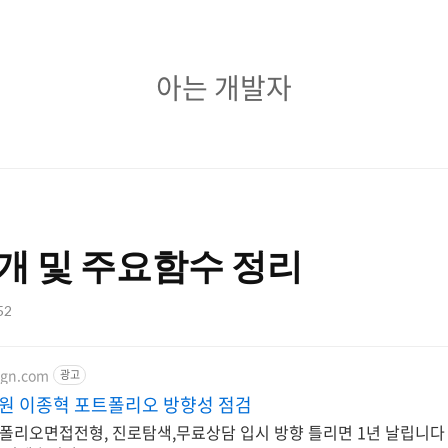
아
아는 개발자
는
개
발
자
- 소개 및 주요함수 정리
52
pgn.com
광고
원 이종혁 포트폴리오 방향성 점검
리오면접전형, 진로탐색,무료상담 입시 방향 틀리면 1년 날립니다