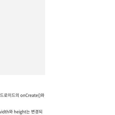
드로이드의 onCreate()와
width와 height는 변경되