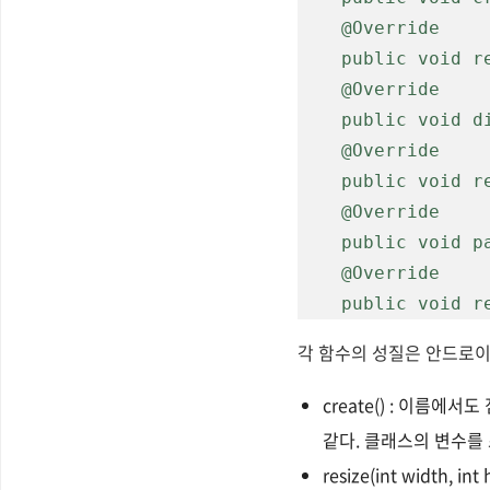
    @Override

    public void resize(int width, int height) {    }

    @Override

    public void dispose() {    }

    @Override

    public void render() {    }

    @Override

    public void pause() {    }

    @Override

    public void
각 함수의 성질은 안드로이
create() : 이름에
같다. 클래스의 변수를
resize(int width