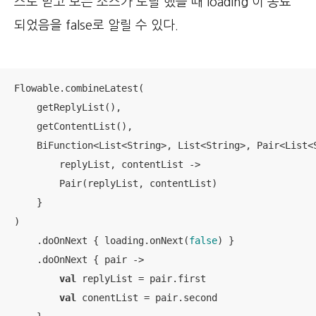
스로 받고 모든 소스가 도달 했을 때 loading 이 종료
되었음을 false로 알릴 수 있다.
Flowable.combineLatest(

    getReplyList(),

    getContentList(),

    BiFunction<List<String>, List<String>, Pair<List<S
        replyList, contentList ->

        Pair(replyList, contentList)

    }

)

    .doOnNext { loading.onNext(
false
) }

    .doOnNext { pair -> 

val
 replyList = pair.first

val
 conentList = pair.second
