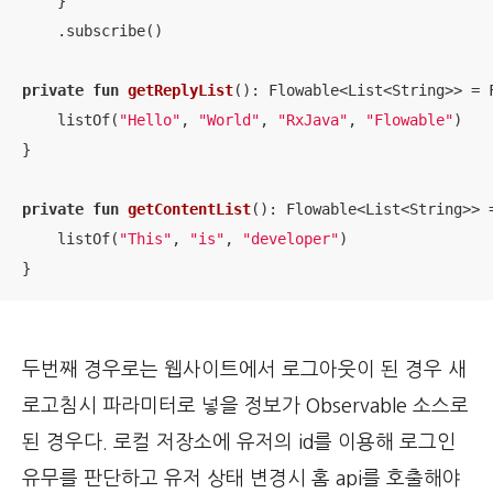
    }

    .subscribe()

private
fun
getReplyList
()
: Flowable<List<String>> = F
    listOf(
"Hello"
, 
"World"
, 
"RxJava"
, 
"Flowable"
)

}

private
fun
getContentList
()
: Flowable<List<String>> =
    listOf(
"This"
, 
"is"
, 
"developer"
)

}
두번째 경우로는 웹사이트에서 로그아웃이 된 경우 새
로고침시 파라미터로 넣을 정보가 Observable 소스로
된 경우다. 로컬 저장소에 유저의 id를 이용해 로그인
유무를 판단하고 유저 상태 변경시 홈 api를 호출해야