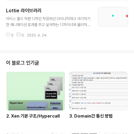
개한다. 1. AppTheme 설정 windowActionBar, wind
Lottie 라이브러리
owNoTitle 속성을 추가하고 이 style 값을 activity에서
글 내용
사용하도록 한다. 2. FullScreen 형태로 변경 activity 또
서비스 출시 막판 디자인 작업에선 다이나믹하고 아기자기
는 fragment에서 현재 window의 systemUiVisibility
한 애니메이션 효과를 주고 싶어하는 디자이너와 물리적
플래그 값을 View.SYSTEM_UI_FLAG_LAYOUT_FU
효과 구현의 어려움과 잠재적인 에러 때문에 주저하는 개
LLSCREEN 로 변경하고 statusBarC..
0
0
2020. 6. 24.
발자 사이에 보이지 않는 갈등이 존재하곤 했었는데, 손쉽
게 애니메이션 효과를 줄 수 있는 Lottie 라이브러리가 나
오면서 조금이나마(?) 해소됐다. Lottie 라이브러리는 기
존 Animator 클래스에 있는 함수와 속성 변수를 거의 그
대로 가져다 쓰면서도 애니메이션 효과로 디자이너 분이
이 블로그 인기글
작업해둔 json 파일만 붙여두면 되기 때문에 사용하기가
정말 쉽다. 이번 포스트에서는 lottie json 파일을 안드로
이드에서 사용하는 방법에 대해서만 간단히 소개하려고한
다. 1. 라이브러리 임포트 현재 최신 버전은 3.4.0 까지 릴
리즈 됐다. build..
2. Xen 기본 구조/Hypercall
3. Domain간 통신 방법