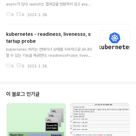
async가 있다. launch는 결과값을 반환하지 않고 async
는 await를 이용해서 결과값을 반환할 수 있다. fun main
0
0
2023. 2. 28.
() { ThreadTest().runCoroutine() } class ThreadT
est { fun runCoroutine() = runBlocking { val jobs
= ArrayList() (1..5).map { number -> val job = asy
kubernetes - readiness, livenesss, s
nc { delay((Math.random() * 1000).toLong()) prin
tln("${Thread.currentThread().name} done, num
tartup probe
글 내용
ber: $number") increaseCounter() return@a..
kubernetes 에서는 컨테이너 상태를 지속적으로 모니터
할 수 있는 기능을 제공한다. readinessProbe, livene
ssProbe, startupProbe 을 적절하게 활용하면 컨테이
0
0
2023. 2. 28.
너를 자동으로 재실행 시키거나 로드밸런서에서 빼줄 수
있다. readinessProbe 컨테이너가 트래픽을 받을 수 있
는지를 알기 위해 사용한다. 일반적으로 Pod은 모든 컨테
이너가 준비된 상태 일 때 트래픽을 받을 수 있지만 만약 오
래걸리는 작업을 처리하는 경우에는 트래픽을 받는게 부적
이 블로그 인기글
합할 수 있다. readinessProbe 결과 준비가 되지 않았
다고 판단되면 로드밸런서로부터 제거한다 livenessPro
be 컨테이너를 언제 다시 시작할지 결정하는 역할을 한다.
livenessProbe 조건을 활용하면 데드락..