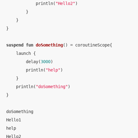
            println(
"Hello2"
)

        }

    }

}

suspend
fun
doSomething
()
 = coroutineScope{

    launch {

        delay(
3000
)

        println(
"help"
)

    }

    println(
"doSomething"
)

}

doSomething

Hello1

help

Hello2