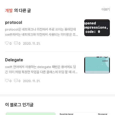
더보기
개발
의 다른 글
protocol
글 내용
protocol은 네트워크나 의전에서 주로 쓰이는 용어인데
swift에서는 네트워크와 의전에서 사용되는 의미랑은 조
금 다른 차원인 것 같고 차라리 자바나 코틀린에서 사용하
0
0
2020. 11. 21.
는 interface가 좀더 와닿는 느낌이며 실제로도 비슷한 역
할을 한다(자바 개발자를 너무 오래해서 그런가). 이 포스
트에서는 객체 지향적 관점에서 protocol을 왜 사용해야
Delegate
하는지를 설명하기 보다는 어떻게 쓰는지를 중점적으로 설
글 내용
명하고자 한다. protocol은 delegate 패턴을 쓸 때 사용
swift 언어에서 사용하는 delegate 패턴은 용어에도 담
하는 타입이다. delegate 패턴을 사용하는 예제 코드를
긴 의미 처럼 특정한 작업을 다른 클래스에 위임 할 때 사용
통해 protocol을 살펴보자. protocol AdvancedLife
하는 디자인 패턴이다. 프로그래밍을 처음 경험하는 사람
Support { func performCPR() } class Emergency
0
0
2020. 11. 21.
들은 어렵게 느낄 수 있으나 다른 언어를 먼저 경험해본 사
CallHandler { va..
람들한테는 콜백과 비슷한 사용 용도라고 될 것 같다. UI 클
래스에서 주로 사용하는데 UITextField 클래스에서 사용
예시를 한번 확인해보자. 위 그림의 상단에 사용자로부터
텍스트를 받을 수 있도록 UITextField를 만들어뒀다. 시
이 블로그 인기글
뮬레이터에서 유저가 이 영역을 클릭하면 자동으로 키보드
가 올라오게 되는데 UITextField만 추가하고 아무런 추가