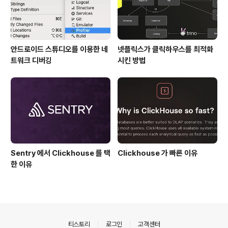
안드로이드 스튜디오를 이용한 네
넷플릭스가 클릭하우스를 최적화
트워크 디버깅
시킨 방법
Sentry 에서 Clickhouse 를 택
Clickhouse 가 빠른 이유
한 이유
의안내
티스토리
로그인
고객센터