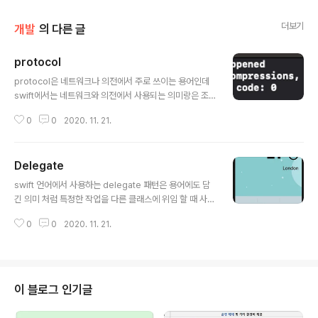
더보기
개발
의 다른 글
protocol
글 내용
protocol은 네트워크나 의전에서 주로 쓰이는 용어인데
swift에서는 네트워크와 의전에서 사용되는 의미랑은 조
금 다른 차원인 것 같고 차라리 자바나 코틀린에서 사용하
0
0
2020. 11. 21.
는 interface가 좀더 와닿는 느낌이며 실제로도 비슷한 역
할을 한다(자바 개발자를 너무 오래해서 그런가). 이 포스
트에서는 객체 지향적 관점에서 protocol을 왜 사용해야
Delegate
하는지를 설명하기 보다는 어떻게 쓰는지를 중점적으로 설
글 내용
명하고자 한다. protocol은 delegate 패턴을 쓸 때 사용
swift 언어에서 사용하는 delegate 패턴은 용어에도 담
하는 타입이다. delegate 패턴을 사용하는 예제 코드를
긴 의미 처럼 특정한 작업을 다른 클래스에 위임 할 때 사용
통해 protocol을 살펴보자. protocol AdvancedLife
하는 디자인 패턴이다. 프로그래밍을 처음 경험하는 사람
Support { func performCPR() } class Emergency
0
0
2020. 11. 21.
들은 어렵게 느낄 수 있으나 다른 언어를 먼저 경험해본 사
CallHandler { va..
람들한테는 콜백과 비슷한 사용 용도라고 될 것 같다. UI 클
래스에서 주로 사용하는데 UITextField 클래스에서 사용
예시를 한번 확인해보자. 위 그림의 상단에 사용자로부터
텍스트를 받을 수 있도록 UITextField를 만들어뒀다. 시
이 블로그 인기글
뮬레이터에서 유저가 이 영역을 클릭하면 자동으로 키보드
가 올라오게 되는데 UITextField만 추가하고 아무런 추가