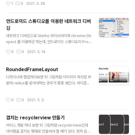
작성시간
1
0
2021. 3. 28.
안드로이드, JVM 형태의 오픈소스 라이브러리 배포 플랫폼이다. 추가하려는 오픈소
스 라이브러리 뿐만 아니라 깃허브 프로젝트에 올라온 오픈소스 프로젝트들을 저장
하고 있으며 프로젝트에서 사용할 수 있게 jar, aar 형태로 빌드한 상태로 받을 수 있
안드로이드 스튜디오를 이용한 네트워크 디버
다. 깃헙으로 오픈소스를 배포하고 싶은 개발자 입장에선 쉬운 배..
깅
글 내용
네트워크 디버깅으로 Stetho 라이브러리와 chrome://in
spect 를 이용하곤 하는데, 안드로이드 스튜디오의 Profil
er를 사용해도 동일하게 네트워크 디버깅을 할 수 있다. St
작성시간
0
0
2021. 3. 14.
etho를 오래 사용하는 경우에 안드로이드 스튜디오랑 연
결된 디바이스가 끊기는 문제가 있었는데 이 방식을 이용
하면 끊길 염려 없이 사용할 때 더 간편하다. 이번 포스트에
RoundedFrameLayout
서는 Profiler를 이용한 네트워크 디버깅 방법을 간단히
글 내용
디자이너와 협업하다보면 위 그림처럼 이미지의 꼭지점 부
소개한다. 1. Profiler 실행 View -> Tool Windows ->
분에 radius를 넣어야하는 경우가 종종 생긴다. 아이콘으
Profiler 로 Profiler를 실행한다. 2. 프로파일링할 프로
로 넣는 이미지의 경우에는 디자이너가 직접 아이콘의 rad
세스 선택 현재 연결중인 디바이스에서 디버깅할 앱 프로
ius를 먹일 수 있는데 뉴스피드처럼 외부에서 받아오는 이
세스를 세션으로 추가한다. 당연한 얘기지만 앱은 debug
작성시간
0
0
2021. 3. 3.
미지의 경우에는 매번 작업을 할 수 없어 코딩으로 처리해
모드로 빌드해야 프로파일링 할 ..
야한다. 이럴 경우 RoundedFrameLayout 라이브러리
를 사용하면 쉽게 처리가 가능하다. 1. 라이브러리 설치 bui
겹치는 recyclerview 만들기
ld.gradle에 추가해서 적용한다. dependencies { // R
글 내용
oundedFrameLayout compile 'com.github.Quar
서비스 개발 하다 보면 위 그림처럼 recyclerview인데
kWorks:RoundedFrameLayout-Android:0.3.7' }
아이템을 겹치는 형태로 만들어야 할 때가 있다. 먼저 쉽게