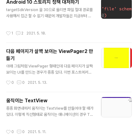
Android 10 스토리지 정책 대처하기
oroutineScope CoroutineScope은 Coroutine이
글 내용
활동할 수 있는 범위를 말한다. 예를 들어 Coroutine이 Vi
targetSdkVersion 을 30으로 올리면 파일 절대 경로를
ewModel의 생성주기 내에서만 동작하게 할 수 있고 Act
사용해서 접근 할 수 없기 때문에 개발자들은 지금부터 슬
ivity Lifecyle 생명주기를 따라서 동작하게 할 수 있..
슬 절대 경로를 사용해서 접근하는 코드를 변경해야한다.
이번 포스트에서는 안드로이드 새로운 스토리지 정책을 적
작성시간
1
2
2021. 5. 18.
용한 과정을 다뤄본다. 1. 절대 경로 대신 Uri 를 사용하도
록 변경 기존에는 ContentResolver 클래스를 이용해 파
일을 읽어올 때 DATA 칼럼을 이용해서 파일의 절대 경로
다음 페이지가 살짝 보이는 ViewPager2 만
를 읽어올 수 있었다. 그런데 DATA 컬럼은 Android 10
들기
부터 Deprecated가 됐고, targetSdkVersion 30으로
글 내용
올리면 DATA 칼럼으로 얻을 수 있는 절대 경로로 파일이
아래 그림처럼 ViewPager 형태인데 다음 페이지가 살짝
접근이 되지 않는다. private suspend fun loadVideo
보이는 UI를 만드는 경우가 종종 있다. 이번 포스트에서는
Content(): Cur..
ViewPager2를 이용해 이 화면을 만드는 방법을 다뤄보
작성시간
0
0
2021. 5. 13.
려고 한다. val currentVisibleItemPx = DimensionU
tils.dp2px(requireContext(), 40f).toInt() margin_
pager.addItemDecoration(object: RecyclerVie
움직이는 TextView
w.ItemDecoration() { override fun getItemOffset
글 내용
종종 화면내에서 움직이는 TextView를 만들어야 할 때가
s(outRect: Rect, view: View, parent: RecyclerVie
있다. 이렇게 직선형태로 움직이는 애니메이션의 경우 Tra
w, state: RecyclerView.State) { outRect.right = c
nslateAnimation 클래스를 이용해서 쉽게 구현이 가능
urrentVisibleItemP..
하다. 아래 코드는 새로운 TextView를 만들고 layout에
작성시간
0
0
2021. 5. 11.
추가한 다음 애니메이션을 실행한 코드다. 주목할 부분은