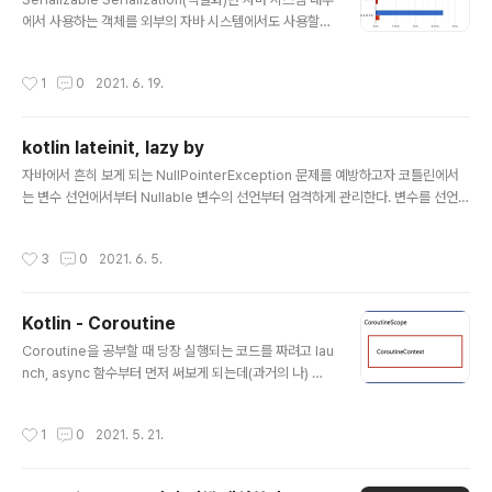
에서 사용하는 객체를 외부의 자바 시스템에서도 사용할
수 있도록 byte형태로 데이터를 변환시키는 기술을 말하
며 안드로이드 상에선 직렬화를 이용해 액티비티간 또는
작성시간
1
0
2021. 6. 19.
서비스간 클래스 타입의 데이터를 주고 받는 용도로 주로
사용한다 아래 처럼 Student 클래스를 Serializable 선
언 해준다면, 다른 액티비티에 클래스 형태 그대로 값을 전
kotlin lateinit, lazy by
달 해줄 수 있다. Serializaable 선언 외에 추가하는 코드
글 내용
가 없어서 사용하기 정말 편리하다. data class Student
자바에서 흔히 보게 되는 NullPointerException 문제를 예방하고자 코틀린에서
(val name: String, val age: Int) : Serializable val in
는 변수 선언에서부터 Nullable 변수의 선언부터 엄격하게 관리한다. 변수를 선언
tent = Intent().apply { this.putEx..
할 때도 Nullable인지 아닌지를 구분해야하고 Nullable인 경우에는 변수를 호출하
는 코드에서 Nullsafe 지시자를 표시해야하며 그렇지 않으면 컴파일 단계에서 에러
작성시간
3
0
2021. 6. 5.
를 발생시킨다. var name: String? = null name = "abcd" name?.length() //
name이 여전히 null 일 가능성이 존재하므로, null safe 접근만 허용된다 var na
me2: String = "abcd" name2 = null // name2가 nullable하지 않으므로 이
Kotlin - Coroutine
코드는 컴파일 오류가 발생한다 그런데 ..
글 내용
Coroutine을 공부할 때 당장 실행되는 코드를 짜려고 lau
nch, async 함수부터 먼저 써보게 되는데(과거의 나) 이
것보단 Coroutine을 이루는 구조가 무엇인지를 먼저 공
부하고 유틸리티 함수를 사용하면 훨씬 이해하기가 쉽다.
작성시간
1
0
2021. 5. 21.
Coroutine을 이루는 구조는 크게 CoroutineScope과
CoroutineContext다. 아래 그림으로 보면 Coroutine
Scope이 CoroutineContext를 포함하는 관계다. 1. C