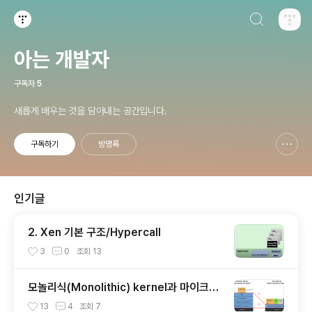
검색하기
티스토리
아는 개발자
구독자
5
새롭게 배우는 것을 담아내는 공간입니다.
구독하기
방명록
신고하기 레이어
열기
인기글
2. Xen 기본 구조/Hypercall
3
0
조회
13
모놀리식(Monolithic) kernel과 마이크로
(Micro) 커널
13
4
조회
7