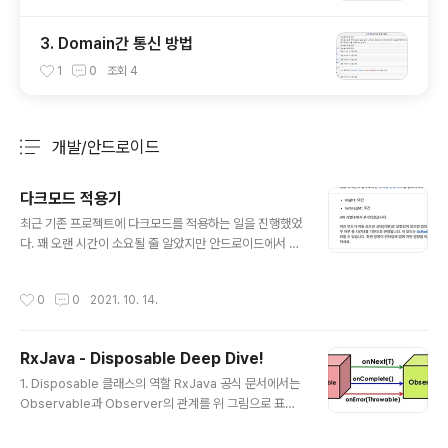
3. Domain간 통신 방법
1
0
조회
4
개발/안드로이드
분류 전체보기
주요 글 목록
다크모드 적용기
글 내용
최근 기존 프로젝트에 다크모드를 적용하는 일을 진행했었
다. 꽤 오랜 시간이 소요될 줄 알았지만 안드로이드에서 제
공하는 기능을 통해서 생각보다 빠르게 적용할 수 있었다.
이번 포스트에서는 다크모드를 적용하면서 유용했던 기능
작성시간
0
0
2021. 10. 14.
을 정리해봤다. 0. 동일한 이름으로 다크모드를 적용할 때
주요하게 변경하는 부분은 텍스트 색깔, 그림 파일 형태의
앱 내 아이콘, XML로 생성한 그림 파일(사각형이나 그라
RxJava - Disposable Deep Dive!
데이션 등등) 이다. 다크모드를 적용하더라도 각각의 파일
글 내용
이름은 그대로 가져가야 앱 내에서 수정하는 부분을 최소
1. Disposable 클래스의 역할 RxJava 공식 문서에서는
화 할 수 있기 때문에 리소스의 이름은 동일하게 유지하고
Observable과 Observer의 관계를 위 그림으로 표현
라이트모드, 다크모드 각각의 상태에서는 다른 파일을 사
한다. Observable에서 데이터를 전달 할 때는 onNext
용하도록 진행했다. 1. 아이콘 리소스 분리 안드로이드에서
() 함수가, 더이상 전달할 값이 없을 때는 onComplete()