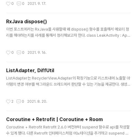
작성시간
0
0
2021. 9. 17.
는 리소스 폴더에 키워드를 넣어서 앱의 ..
함수가 마지막으로 에러가 발생하면 onError()가 호출되
는 방식이다. 이런 설명 방식도 조금 디테일하게 분석해보
면 Observable과 Observer 사이에 Disposable 객
RxJava dispose()
체를 추가하는 것이 조금 더 정확할 것 같다. Disposable
글 내용
객체는 Observable에서 노출할 자원을 갖고 있고 Obs
이번 포스트에서는 RxJava를 사용할때 왜 dispose() 함수를 호출해서 메모리 정
erver에게 이벤트로 전달하는 객체다. 그래서 RxJava 내
리를 해야하는지를 사례를 통해서 정리해보고자 한다. class LeakActivity : App
부 소스코드를 분석해보면 첫번째 그림에 보여진 Observ
CompatActivity() { private var disposable1 : Disposable? = null comp
abe -> Obs..
anion object { private const val TAG: String = "leak_activity_tag" } ove
작성시간
0
0
2021. 9. 16.
rride fun onCreate(savedInstanceState: Bundle?) { super.onCreate(s
avedInstanceState) val observeSource = Observable.interval(1, Tim
eUnit.SECONDS) disposable..
ListAdapter, DiffUtil
글 내용
ListAdapter는 RecyclerView.Adapter의 확장기능으로 리스트내에 노출할 아
이템의 변경 여부를 백그라운드 쓰레드에서 판단할 수 있는 기능을 제공한다. 생성자
에는 DiffUtil.ItemCallback의 구체 클래스를 넘겨주는데 여기서 구현하는 두 함수
를 이용해 아이템 변경 유무를 판단한다 class BookAdapter() : ListAdapter(o
작성시간
2
0
2021. 8. 20.
bject : DiffUtil.ItemCallback() { override fun areItemsTheSame(oldIte
m: Book, newItem: Book): Boolean { return oldItem.isbn13 == newIte
m.isbn13 } override fun areContentsTheSame(oldItem: Boo..
Coroutine + Retrofit | Coroutine + Room
글 내용
Coroutine + Retrofit Retrofit 2.6.0 버전부터 suspend 함수로 api를 작성할
수 있게 됐다. 다른 Retrofit 인터페이스처럼 어노테이션을 추가하고 suspend 함