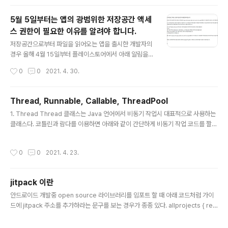
TranslateAnimation 코드다. CoroutineScope(Dis
patchers.Main).launch { val movingText = TextVi
5월 5일부터는 앱의 광범위한 저장공간 액세
ew(requireContext()).apply { this.text = "움직이는
스 권한이 필요한 이유를 알려야 합니다.
텍스트" this.layoutParams = LinearLayout.Layout
글 내용
Params(ViewGroup.LayoutParams.WRAP_CON
저장공간으로부터 파일을 읽어오는 앱을 출시한 개발자의
TENT, ViewG..
경우 올해 4월 15일부터 플레이스토어에서 아래 알림을
보게 될 확률이 높다..! 평소 같으면 이런 알림은 그냥 넘겨
작성시간
0
0
2021. 4. 30.
버렸는데 이번 공지에는 "허용된 용도 외에 모든 파일 액세
스 권한에 액세스를 요청하는 앱은 Google Play에서 삭
제되고, 업데이트를 게시할 수 없게 됩니다" 라는 무시무시
Thread, Runnable, Callable, ThreadPool
한 경고문이 들어 있어 개발자들을 당황스럽고 잔뜩 쫄아
글 내용
1. Thread Thread 클래스는 Java 언어에서 비동기 작업시 대표적으로 사용하는
버리게 만든다. 아니 갑자기 스토어에서 내려버리겠다고
클래스다. 코틀린과 람다를 이용하면 아래와 같이 간단하게 비동기 작업 코드를 짤
으름장을 내다니. 그것도 5/5일부터 적용할 예정인 정책을
수 있어서 짧은 디코딩 작업이나, 연산처리를 할 때 주로 사용된다. fun testThrea
4/15일에 알려주는건 어처구니가 없다. 한 달 전도 아니고
d() { val thread1 = Thread { Thread.sleep(1000) Log.d(this.toString(),
3주 남짓한 시간 정도에 이걸 어떻게 모두 정리하냐는 말
작성시간
0
0
2021. 4. 23.
"this is test thread1") } val thread2 = Thread { Log.d(this.toString(), "th
이다. 그래서 평소 같으면 그냥 지나쳐버린 자세히 알아보
is is test thread2") } thread1.start() thread2.start() } 그런데 Thread를 생
기 버튼을 클릭했다. 다행히 ..
성하는 작업은 안드로이드 밑단 운영체제에서 pthread를 생성..
jitpack 이란
글 내용
안드로이드 개발중 open source 라이브러리를 임포트 할 때 아래 코드처럼 가이
드에 jitpack 주소를 추가하라는 문구를 보는 경우가 종종 있다. allprojects { rep
ositories { jcenter() maven { url "https://jitpack.io" } } } 여기서 추가한 jitp
ack 주소는 추가하려는 오픈소스 라이브러리를 저장하고 있는 저장소다. jitpack은