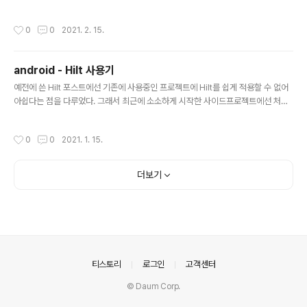
2. 적용 RoundedFrameLayout은 이미지가 적용되는 I
생각해 볼 수 있는 방법은 ItemDecoration을 이용해 ite
mageVie..
m1을 제외한 item2, item3의 left 오프셋을 왼쪽으로 당
작성시간
0
0
2021. 2. 15.
겨주는 방법이 있다. rv.addItemDecoration(object:
RecyclerView.ItemDecoration() { override fun g
etItemOffsets(outRect: Rect, view: View, parent:
android - Hilt 사용기
RecyclerView, state: RecyclerView.State) { val p
글 내용
osition = parent.getChildAdapterPosition(view)
예전에 쓴 Hilt 포스트에선 기존에 사용중인 프로젝트에 Hilt를 쉽게 적용할 수 없어
if (position != 0) outR..
아쉽다는 점을 다루었다. 그래서 최근에 소소하게 시작한 사이드프로젝트에선 처음
부터 Hilt를 도입해서 사용해봤다. 확실히 Dagger에 비해 자유롭고 사용하기가 간
편했다. 이번 포스트에서는 어떤점이 좋았는지를 다뤄보고자 한다. 1. private val
작성시간
0
0
2021. 1. 15.
변수 형태로 주입 가능. Dagger로 의존성을 주입할 때는 @Inject 어노테이션과 뒤
에 lateinit var 을 붙여줘야했다. 그런데 앞으로 바뀌지 않을 변수에 var 형태로 선
언하는게 여간 찝찝한게 아니었다. 다행히 Hilt에서는 이런 찝찝함을 해결했다. 생성
더보기
자의 인자로 추가해 의존성을 주입할 수 있어 값이 변경되지 않은 val 형태로 주입이
가능하다. 아래..
의안내
티스토리
로그인
고객센터
© Daum Corp.