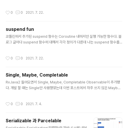
수를 추가하면 빌드 될 때 Retrofit 에서 전처리한다. interface LibraryApi { @G
ET("/1.0/new") suspend fun getNew() : BookListResp } suspend로 쓰였
작성시간
0
0
2021. 7. 22.
기 때문에, api 를 호출하는 부분에서도 suspend 함수를 받아서 처리할 수 있다.
예로 Repository 인 경우 suspend 함수를 이용해서 아래 코드로 표현이 가능하
다. withContext를 받아서 I/O 쓰레드에서 실행하도록 변경해 Main 쓰레드 안전
suspend fun
성이 보장됐다. cla..
글 내용
코틀린에서 추가된 suspend 함수는 Coroutine 내에서만 실행 가능한 함수다. 블
로그 글마다 suspend 함수에 대해서 각각 정의가 다른데 나는 suspend 함수를
Coroutine Context를 갖고 있는 함수 정도로 정의하고 싶다. 간단한 사용법 clas
s MainActivity : AppCompatActivity() { override fun onCreate(savedI
작성시간
0
0
2021. 7. 22.
nstanceState: Bundle?) { super.onCreate(savedInstanceState) Corou
tineScope(Dispatchers.Main).launch { val sum = suspendSum(1, 2) //
no compile error Log.d("suspend sum", sum.toStr..
Single, Maybe, Completable
글 내용
RxJava2 들어오면서 Single, Maybe, Completable Observable이 추가됐
다. 개발 할 때는 Single만 사용했었는데 이번 포스트에서 자주 쓰지 않은 Maybe,
Completable에 대해서 배워보고 앞으로 용도에 맞춰서 사용해보려고 한다. Singl
e 단일의 데이터 보내거나 에러를 내는 Observable이다. 주로 서버로부터 http
작성시간
0
0
2021. 7. 4.
데이터를 받아올 때 사용한다. 아래 처럼 단일 데이터 객체인 Post를 받아오는 api
를 사용한다면 Single로 Observable을 받고 doOnSuccess에서 받아온 데이
터를 열어 볼 수 있다. 에러인 경우에는 doOnError를 실행한다 interface RxApi
Serializable 과 Parcelable
{ @GET("api/v1/post") fun getPost(@Qu..
글 내용
Serializable Serialization(직렬화)란 자바 시스템 내부