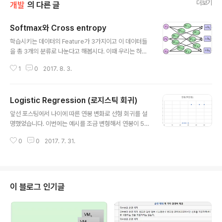
더보기
개발
의 다른 글
Softmax와 Cross entropy
글 내용
학습시키는 데이터의 Feature가 3가지이고 이 데이터들
을 총 3개의 분류로 나눈다고 해봅시다. 이때 우리는 하나
의 feature에 대하여 총 3가지로 분류해줄 weight값이
1
0
2017. 8. 3.
필요합니다. 만약 데이터의 Feature들을 x1, x2, x3라고
표현하면 x1이 첫번째 분류, 두번째 분류 그리고 세번째 분
류로 나눠 질 수 있도록 값을 조정하는 weight값이 필요하
Logistic Regression (로지스틱 회귀)
게됩니다. 그림으로 표현하면 더 알아보기 쉽습니다. x1, x
글 내용
2, x3의 집합을 X, Wi,j값의 집합을 W, bi의 집합을 B로
앞선 포스팅에서 나이에 따른 연봉 변화로 선형 회귀를 설
표현하면 위 식은 S = Wx + B로 표현 할 수 있겠네요. 그
명했었습니다. 이번에는 예시를 조금 변형해서 연봉이 50
리고 이 값이 가장 큰 것으로 분류되게 됩니다. 하지만 학습
00만원이 넘는지 안넘는지를 결정하는 함수를 생각해봅시
을 하려면 내가 낸 결과물이 얼마나 비슷한지도 알아야합
0
0
2017. 7. 31.
다. 먼저 연봉이 5000만원을 넘지 않는 경우를 0, 넘는 경
니다. 내가 고른 값이 옳다 하더라도 ..
우를 1로 생각하고 그래프를 그려볼까요? y축의 값이 0과
1밖에 없으니 그래프가 상당히 단조로워졌네요. 아마 30-
32 사이에서 연봉이 5000만원으로 변화하는 지점이 있
는 것 같습니다. 이 정보를 토대로 선형회귀를 해보면 아래
이 블로그 인기글
그림처럼 추세선을 만들어 줄 수 있을 것 같습니다. 대략 추
세선의 값이 0.5 정도가 넘으면 연봉이 5000만원이 넘는
다고 짐작 할 수 있겠네요. 이렇게 하면 뭐 더이상 손댈 것