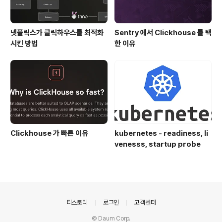
넷플릭스가 클릭하우스를 최적화
Sentry 에서 Clickhouse 를 택
시킨 방법
한 이유
Clickhouse 가 빠른 이유
kubernetes - readiness, li
venesss, startup probe
의안내
티스토리
로그인
고객센터
© Daum Corp.