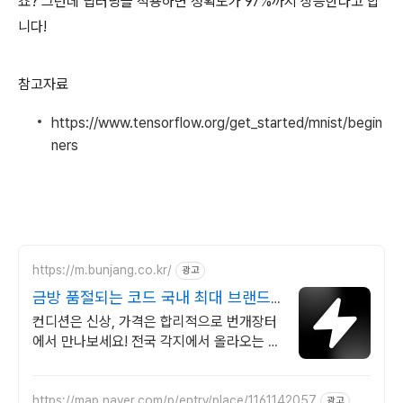
죠? 그런데 딥러닝을 적용하면 정확도가 97%까지 상승한다고 합
니다!
참고자료
https://www.tensorflow.org/get_started/mnist/begin
ners
https://m.bunjang.co.kr/
광고
금방 품절되는 코드 국내 최대 브랜드
중고거래
컨디션은 신상, 가격은 합리적으로 번개장터
에서 만나보세요! 전국 각지에서 올라오는 전
국구 최다 상품 매일 10만 개 이상의 신규 상
품 업로드
https://map.naver.com/p/entry/place/1161142057
광고