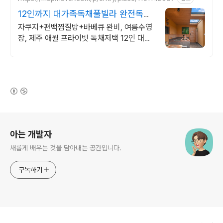
12인까지 대가족독채풀빌라 완전독채
프라이빗 가족저택
자쿠지+편백찜질방+바베큐 완비, 여름수영
장, 제주 애월 프라이빗 독채저택 12인 대가
족도 각자의 공간이 충분한 제주 애월 프라이
빗 독채 가족저택
(새창열림)
로그 정보
아는 개발자
새롭게 배우는 것을 담아내는 공간입니다.
구독하기