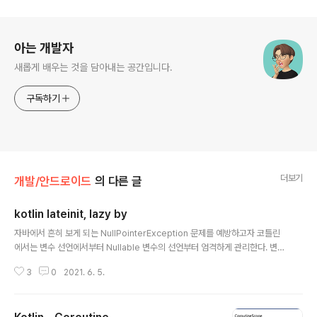
로그 정보
아는 개발자
새롭게 배우는 것을 담아내는 공간입니다.
구독하기
더보기
개발/안드로이드
의 다른 글
kotlin lateinit, lazy by
글 내용
자바에서 흔히 보게 되는 NullPointerException 문제를 예방하고자 코틀린
에서는 변수 선언에서부터 Nullable 변수의 선언부터 엄격하게 관리한다. 변수
를 선언 할 때도 Nullable인지 아닌지를 구분해야하고 Nullable인 경우에는
3
0
2021. 6. 5.
변수를 호출하는 코드에서 Nullsafe 지시자를 표시해야하며 그렇지 않으면 컴
파일 단계에서 에러를 발생시킨다. var name: String? = null name = "abc
d" name?.length() // name이 여전히 null 일 가능성이 존재하므로, null sa