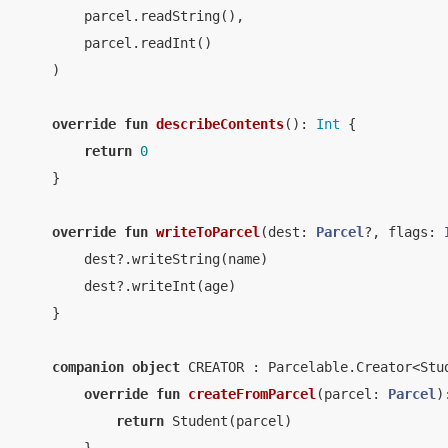
        parcel.readString(),

        parcel.readInt()

    )

override
fun
describeContents
()
: 
Int
 {

return
0
    }

override
fun
writeToParcel
(dest: 
Parcel
?, flags: 
        dest?.writeString(name)

        dest?.writeInt(age)

    }

companion
object
 CREATOR : Parcelable.Creator<Stud
override
fun
createFromParcel
(parcel: 
Parcel
)
return
 Student(parcel)
