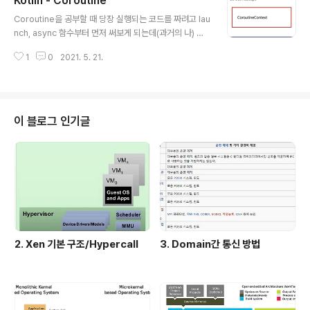
Kotlin - Coroutine
fe 접근만 허용된다 var name2: String = "abcd" name2 = null // name
글 내용
2가 nullable하지 않으므로 이 코드는 컴파일 오류가 발생한다 그런데 ..
Coroutine을 공부할 때 당장 실행되는 코드를 짜려고 lau
nch, async 함수부터 먼저 써보게 되는데(과거의 나) 이
것보단 Coroutine을 이루는 구조가 무엇인지를 먼저 공
1
0
2021. 5. 21.
부하고 유틸리티 함수를 사용하면 훨씬 이해하기가 쉽다.
Coroutine을 이루는 구조는 크게 CoroutineScope과
CoroutineContext다. 아래 그림으로 보면 Coroutine
Scope이 CoroutineContext를 포함하는 관계다. 1. C
oroutineScope CoroutineScope은 Coroutine이
이 블로그 인기글
활동할 수 있는 범위를 말한다. 예를 들어 Coroutine이 Vi
ewModel의 생성주기 내에서만 동작하게 할 수 있고 Act
ivity Lifecyle 생명주기를 따라서 동작하게 할 수 있..
2. Xen 기본 구조/Hypercall
3. Domain간 통신 방법