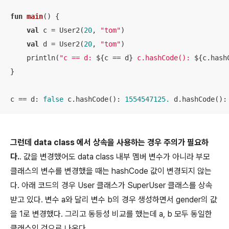
fun
main
()
 {

val
 c = User2(
20
, 
"tom"
)

val
 d = User2(
20
, 
"tom"
)

    println(
"c == d: 
${c == d}
 c.hashCode(): 
${c.hash
}

c == d: 
false
 c.hashCode(): 
1554547125.
 d.hashCode():
그런데 data class 에서 상속을 사용하는 경우 주의가 필요하
다.
. 값을 변경했어도 data class 내부 멤버 변수가 아니라 부모
클래스의 변수를 변경했을 때는 hashCode 값이 변경되지 않는
다. 아래 코드의 경우 User 클래스가 SuperUser 클래스를 상속
받고 있다. 변수 a와 달리 변수 b의 경우 생성하면서 gender의 값
을 1로 변경했다. 그리고 동등성 비교를 했는데 a, b 모두 동일한
클래스인 것으로 나온다.