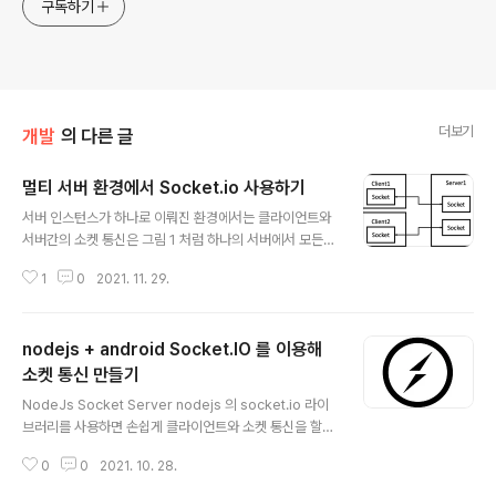
구독하기
더보기
개발
의 다른 글
멀티 서버 환경에서 Socket.io 사용하기
글 내용
서버 인스턴스가 하나로 이뤄진 환경에서는 클라이언트와
서버간의 소켓 통신은 그림 1 처럼 하나의 서버에서 모든
소켓 세션을 관리하는 형태로 구현된다. Server1 이 클라
1
0
2021. 11. 29.
이언트와 연결된 모든 소켓 세션을 갖고 있기 때문에 모든
클라이언트에게 Event를 전달할 수 있다. 그런데 그림 1에
서 서버를 하나 늘리면 클라이언트와 서버간의 소켓 통신
nodejs + android Socket.IO 를 이용해
은 그림 2처럼 된다. 클라이언트는 최초에 접속한 서버에
대해서 소켓 세션을 유지하게 되므로 Server1와 Server
소켓 통신 만들기
글 내용
2 모두 별도의 소켓 세션을 갖게 된다. 그림 2와 같은 형태
NodeJs Socket Server nodejs 의 socket.io 라이
에서 Server1 에서 모든 클라이언트에게 직접 이벤트를
브러리를 사용하면 손쉽게 클라이언트와 소켓 통신을 할
보내는 것은 불가능하다. 그림 3에서도 알 수 있듯이 Serv
수 있는 코드를 구현할 수 있다. 코드도 몇줄 되지 않는다.
er1과 Client 2 간의 소켓 연결 세션이 없으므로 Serve
0
0
2021. 10. 28.
아래 코드는 typescript로 소켓 통신 부분을 구현해본 것
r..
이다. import express from 'express' import http