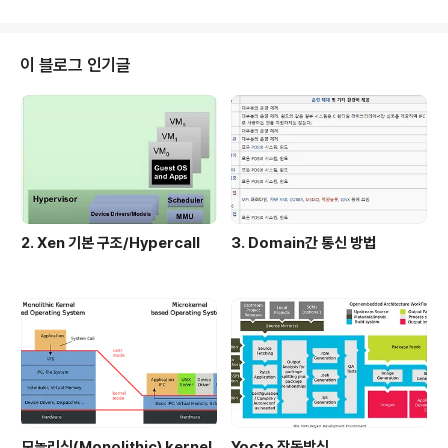
Lib from 'http'; import socketIO from 'socket.io';
const http = httpLib.createServer(express()) co
nst socketio = new socketIO.Server(http, {}) soc
이 블로그 인기글
ketio.on("connection", (socket: socketIO.Socke
t) => { console.log(..
2. Xen 기본 구조/Hypercall
3. Domain간 통신 방법
모놀리식(Monolithic) kernel
Yocto 작동방식