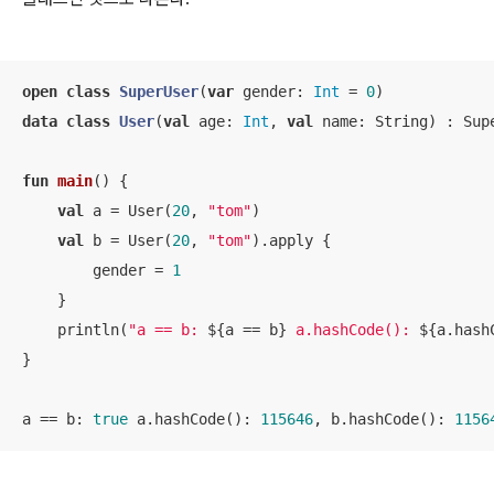
open
class
SuperUser
(
var
 gender: 
Int
 = 
0
data
class
User
(
val
 age: 
Int
, 
val
 name: String) : Sup
fun
main
()
 {

val
 a = User(
20
, 
"tom"
)

val
 b = User(
20
, 
"tom"
).apply {

        gender = 
1
    }

    println(
"a == b: 
${a == b}
 a.hashCode(): 
${a.hash
}

a == b: 
true
 a.hashCode(): 
115646
, b.hashCode(): 
1156