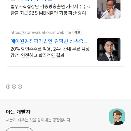
법무사직접상담 각종방송출연 기각시수수료
환불 최근SBS MBN출연 회생 파산 증여
https://aonevaluation.imweb.me
광고
에이원감정평가법인 김영빈 상속증여
세 절세
20% 할인수수료 적용, 24시간내 무료 탁상
감정, 안전하고 합리적인 결과
(새창열림)
로그 정보
아는 개발자
새롭게 배우는 것을 담아내는 공간입니다.