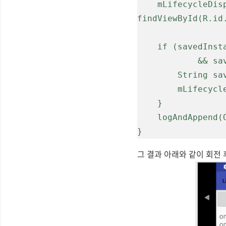
    mLifecycleDisplay = (TextView) 
findViewById(R.id
    if (savedInstanceState != null

            && savedInstanceState.containsKey(SAVE_INSTANCE_KEY)) {

        String savedString = savedInstanceState.getString(SAVE_INSTANCE_KEY);

        mLifecycleDisplay.setText(savedString);

    }

    logAndAppend(ON_CREATE);

그 결과 아래와 같이 회전 