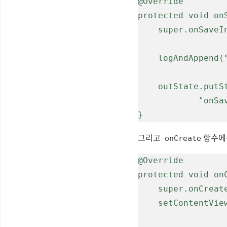
@Override

protected void on
    super.onSaveInstanceState(outState);

    logAndAppend("onSaveInstanceState");

    outState.putString(SAVE_INSTANCE_KEY,

            "onSaveInstanceState is called!\n");

그리고
함수에선
onCreate
@Override

protected void on
    super.onCreate(savedInstanceState);

    setContentView(R.layout.activity_main);
