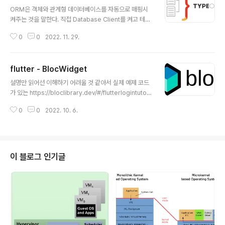
글 내용
ORM은 객체와 관계형 데이터베이스를 자동으로 매핑시
켜주는 것을 말한다. 직접 Database Client를 켜고 테이
블을 만들고 쿼리를 작성하는 방법도 있지만 ORM을 활용
0
0
2022. 11. 29.
하면 번거로운 쿼리를 작성하지 않아도 되며 자동으로 데
이터와 매핑까지 시켜줄 수 있기 때문에 여러모로 귀찮은
일을 한번에 해결할 수 있다. typeorm은 타입스크립트,
flutter - BlocWidget
자바스크립트에서 사용할 수 ORM이다. MySQL과 Post
글 내용
greSQL을 포함해서 다양한 관계형 데이터베이스를 지원
설명만 읽어선 이해하기 어려울 것 같아서 실제 예제 코드
하고 스프링에서 사용되는 JPA와 거의 비슷한 수준의 기
가 있는 https://bloclibrary.dev/#/flutterlogintutori
능을 제공하고 있다고 봐도 무방하다. 1. 초기화 import {
al 페이지를 보면서 따라가면 좋을 것 같다. BlocBuilder
DataSource } from 'typeorm'; export const App
0
0
2022. 10. 6.
Bloc의 새로운 상태에 따라서 위젯을 만드는 클래스다. Bl
DataSource = new DataSource({..
oc의 State가 변할 때마다 builder 함수가 여러번 불리
게 되고 상태에 따라서 표현할 위젯을 바꿀 수 있다. 리턴
함수는 위젯 함수여야 한다. buildWhen 은 스테이트에
대해서 새롭게 위젯을 만들어야할지 말지를 리턴하는 함수
이 블로그 인기글
다. 조건 문으로 특정 스테이트에 대해선 업데이트 하지 않
도록 할 수 있다. BlocBuilder( buildWhen: (previous
State, state) { // return true/false ..