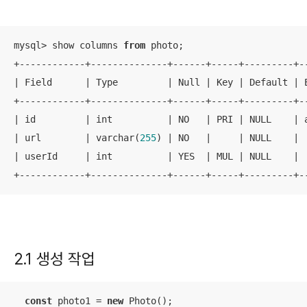
mysql> show columns 
from
 photo;

+------------+--------------+------+-----+---------+--
| Field      | Type         | Null | Key | Default | E
+------------+--------------+------+-----+---------+--
| id         | int          | NO   | PRI | NULL    | a
| url        | varchar(
255
) | NO   |     | NULL    |  
| userId     | int          | YES  | MUL | NULL    |  
+------------+--------------+------+-----+---------+-
2.1 생성 작업
const
 photo1 = 
new
 Photo();
