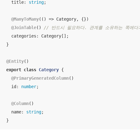
title
: 
string
;

@ManyToMany
(
() =>
 Category, {})

@JoinTable
() 
// 반드시 필요하다. 관계를 소유하는 쪽에다
categories
: Category[];

}

@Entity
export
class
Category
{

@PrimaryGeneratedColumn
()

id
: 
number
;

@Column
()

name
: 
string
;

}