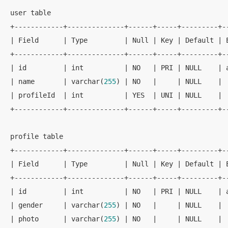
user table

+------------+--------------+------+-----+---------+--
| Field      | Type         | Null | Key | Default | E
+------------+--------------+------+-----+---------+--
| id         | int          | NO   | PRI | NULL    | a
| name       | varchar(
255
) | NO   |     | NULL    |  
| profileId  | int          | YES  | UNI | NULL    |  
+------------+--------------+------+-----+---------+--
profile table

+------------+--------------+------+-----+---------+--
| Field      | Type         | Null | Key | Default | E
+------------+--------------+------+-----+---------+--
| id         | int          | NO   | PRI | NULL    | a
| gender     | varchar(
255
) | NO   |     | NULL    |  
| photo      | varchar(
255
) | NO   |     | NULL    |  