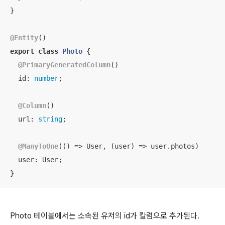
}

@Entity
export
class
Photo
{

@PrimaryGeneratedColumn
()

id
: 
number
;

@Column
()

url
: 
string
;

@ManyToOne
(
() =>
 User, 
(
user
) =>
 user.photos)

user
: User;

}
Photo 테이블에서는 소속된 유저의 id가 칼럼으로 추가된다.