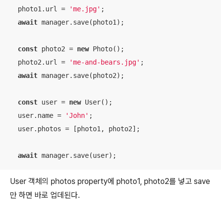
  photo1.url = 
'me.jpg'
;

await
 manager.save(photo1);

const
 photo2 = 
new
 Photo();

  photo2.url = 
'me-and-bears.jpg'
;

await
 manager.save(photo2);

const
 user = 
new
 User();

  user.name = 
'John'
;

  user.photos = [photo1, photo2];

await
 manager.save(user);
User 객체의 photos property에 photo1, photo2를 넣고 save
만 하면 바로 업데된다.