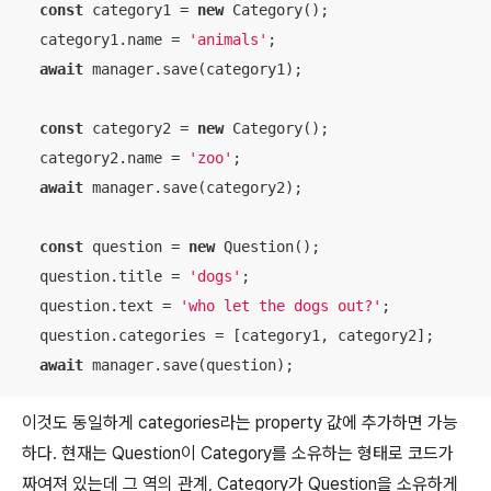
const
 category1 = 
new
 Category();

  category1.name = 
'animals'
;

await
 manager.save(category1);

const
 category2 = 
new
 Category();

  category2.name = 
'zoo'
;

await
 manager.save(category2);

const
 question = 
new
 Question();

  question.title = 
'dogs'
;

  question.text = 
'who let the dogs out?'
;

  question.categories = [category1, category2];

await
 manager.save(question);
이것도 동일하게 categories라는 property 값에 추가하면 가능
하다. 현재는 Question이 Category를 소유하는 형태로 코드가
짜여져 있는데 그 역의 관계, Category가 Question을 소유하게