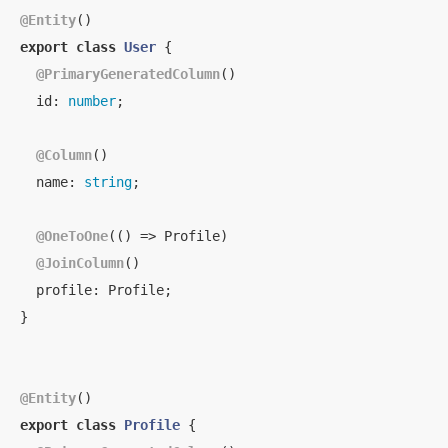
@Entity
export
class
User
{

@PrimaryGeneratedColumn
()

id
: 
number
;

@Column
()

name
: 
string
;

@OneToOne
(
() =>
 Profile)

@JoinColumn
()

profile
: Profile;

}

@Entity
export
class
Profile
{
