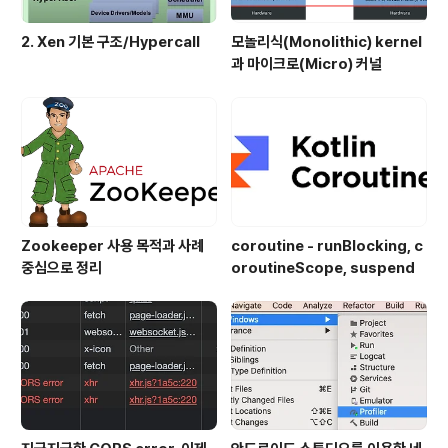
2. Xen 기본 구조/Hypercall
모놀리식(Monolithic) kernel
과 마이크로(Micro) 커널
Zookeeper 사용 목적과 사례
coroutine - runBlocking, c
중심으로 정리
oroutineScope, suspend