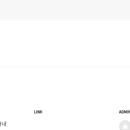
LINK
ADMI
아내
admi