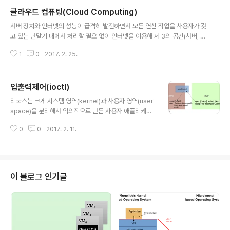
클라우드 컴퓨팅(Cloud Computing)
글 내용
서버 장치와 인터넷의 성능이 급격히 발전하면서 모든 연산 작업을 사용자가 갖
고 있는 단말기 내에서 처리할 필요 없이 인터넷을 이용해 제 3의 공간(서버, 클
라우드)에서 처리 할 수 있게 되었다. 인터넷을 이용해 필요한 컴퓨팅 자원(서
1
0
2017. 2. 25.
버, 스토리지, 애플리케이션, 서비스)을 어디서나 접근 및 이용 가능한 형태를 클
라우드 컴퓨팅 서비스라고 한다. 개념적으로만 설명하면 어려우니 쉽게 예를 한
번 들어보자. 사용자 음성인식은 컴퓨팅 연산 작업과 데이터의 양이 많이 필요
입출력제어(ioctl)
한 인공지능 서비스다. 입력된 목소리 값과 비교해야 할 기존 데이터 값도 많고
글 내용
사용한 알고리즘도 단순한 작업들이 아니다. 비교 데이터 값을 모두 단말기 내
리눅스는 크게 시스템 영역(kernel)과 사용자 영역(user
에서 저장하기엔 용량이 부족하고 알고리즘 연산들을 모두 처리하기엔 하드웨
space)을 분리해서 악의적으로 만든 사용자 애플리케이
어 성능이 딸린다. 또..
션이 시스템 핵심 영역에 침범 할 수 없도록 만들어졌다. 하
0
0
2017. 2. 11.
지만 애플리케이션을 개발하다보면 커널 영역내에 있는 함
수들을 사용해야 할 일이 있는데 이런 경우 커널에서는 기
본적으로 시스템 콜을 이용해 커널영역에 있는 함수들을
사용 할 수 있도록 지원한다. 하지만 시스템 콜은 기껏 해야
300개 정도 등록 할 수 있는데 모든 사용자 애플리케이션
이 블로그 인기글
이 시스템 콜에 필요한 함수를 등록하기엔 수가 부족하다.
이때 사용 할 만한 툴이 ioctl이다. ioctl은 유저영역에 있
는 애플리케이션이 현재 동작 중인 드라이버에 값을 전달
하거나 받아 올 수 있도록 한다. 동작 과정을 간단히 그림으
로 설명해보면 다..