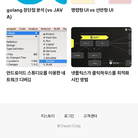
golang 장단점 분석 (vs JAV
명령형 UI vs 선언형 UI
A)
안드로이드 스튜디오를 이용한 네
넷플릭스가 클릭하우스를 최적화
트워크 디버깅
시킨 방법
의안내
티스토리
로그인
고객센터
© Daum Corp.