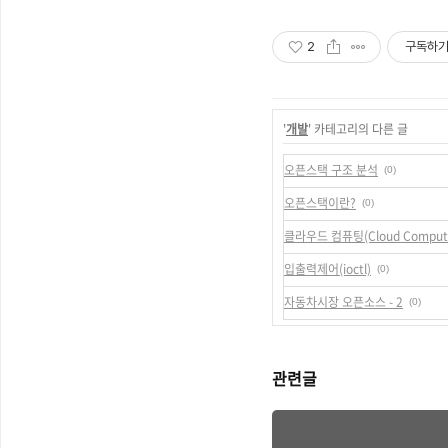
2
구독하
'
개발
' 카테고리의 다른 글
오픈스택 구조 분석
(0)
오픈스택이란?
(0)
클라우드 컴퓨팅(Cloud Computi
입출력제어(ioctl)
(0)
자동차시장 오픈소스 - 2
(0)
관련글