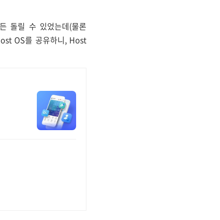
S든 돌릴 수 있었는데(물론
Host OS를 공유하니, Host