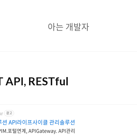
아
아는 개발자
는
개
발
자
 API, RESTful
kr
광고
 솔루션 API라이프사이클 관리솔루션
APIM.포털연계, APIGateway. API관리