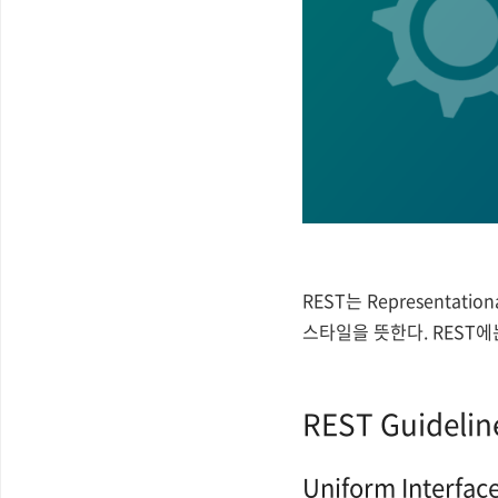
REST는 Representa
스타일을 뜻한다. REST
REST Guidelin
Uniform Interfac