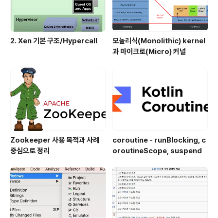
2. Xen 기본 구조/Hypercall
모놀리식(Monolithic) kernel
과 마이크로(Micro) 커널
Zookeeper 사용 목적과 사례
coroutine - runBlocking, c
중심으로 정리
oroutineScope, suspend