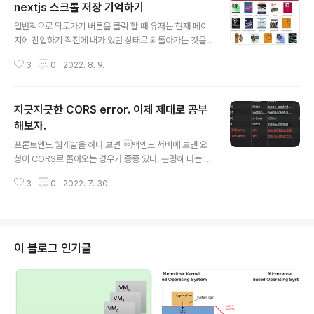
nextjs 스크롤 저장 기억하기
글 내용
일반적으로 뒤로가기 버튼을 클릭 할 때 유저는 현재 페이
지에 진입하기 직전에 내가 있던 상태로 되돌아가는 것을
기대한다. 상태에는 내가 이전에 있던 페이지 경로 뿐만 아
3
0
2022. 8. 9.
니라 보고 있었던 스크롤 위치도 포함된다. 그래서 아래 사
이트처럼 내가 스크롤했던 위치를 잃어버리는 경우는 유저
경험에 크게 좋지 못한 케이스에 해당한다. 이런 상태로라
지긋지긋한 CORS error. 이제 제대로 공부
면 책 팔기가 쉽지 않을 것 같다. 왜 이런 일이 발생하는 걸
까? 앱개발을 했을 때는 새로운 화면 진입점마다 새로운 창
해보자.
글 내용
을 만들어 줬기 때문에 이전 화면에서 읽어온 데이터와 스
프론트엔드 웹개발을 하다 보면 백엔드 서버에 보낸 요
크롤 위치는 이전의 창에 그대로 저장돼 있어 딱히 상태 저
청이 CORS로 돌아오는 경우가 종종 있다. 분명히 나는 c
장문제를 고려하지 않아도 됐다. 그런데 nextjs 에서 화면
url을 이용해서 테스트 했을 때는 문제가 없었는데 이상하
이동시 사용하는 router.push 는 Activity와 달리 path
3
0
2022. 7. 30.
게 브라우저상에서 요청을 보낼 때는 빨간 에러가 돌아오
만 이동하는..
는것이 미칠 노릇일 것이다. 이번 포스트에서는 CORS 에
러가 무엇인지, 그리고 어떻게 대응하는 것이 적절한 해결
책인지 확인해보고자 한다. 1. CORS CORS는 Cross O
rigin Resource Sharing에 약자다. Origin은 url 주소
이 블로그 인기글
상에서 프로토콜, Domain 이름, 포트까지 포함한 개념이
다. 예로 로컬에 nextjs 프론트엔드 서버를 3000번으로
띄웠다면 http://localhost:3000 이 Origin에 해당한다.
Same Origin이란 같은 Ori..